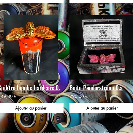
Spiktro bombe hardcore.0.
Boite Pandorstrium 0.a
149,00 €
290,00 €
Ajouter au panier
Ajouter au panier