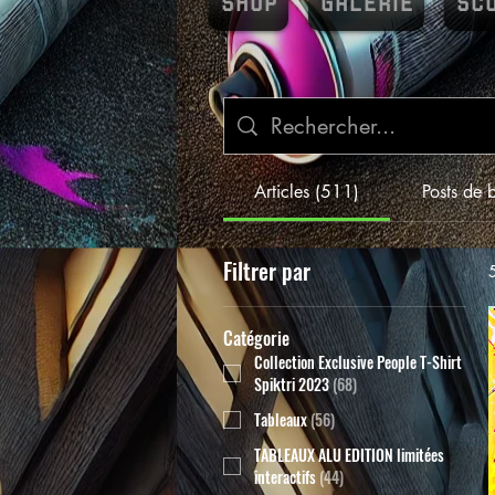
SHOP
GALERIE
SC
Articles (511)
Posts de 
Filtrer par
Catégorie
Collection Exclusive People T-Shirt
Spiktri 2023
(
68
)
Tableaux
(
56
)
TABLEAUX ALU EDITION limitées
interactifs
(
44
)