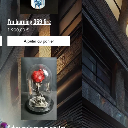
I'm burning 369 fire
1 900,00 €
Ajouter au panier
Cyber spikorganus maxtor