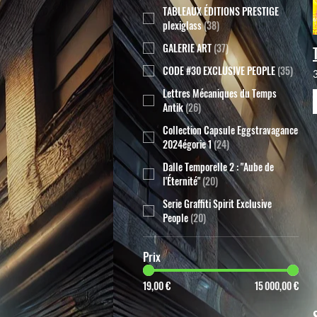
TABLEAUX ÉDITIONS PRESTIGE
plexiglass
(
38
)
GALERIE ART
(
37
)
CODE #30 EXCLUSIVE PEOPLE
(
35
)
Lettres Mécaniques du Temps
Antik
(
26
)
Collection Capsule Eggstravagance
2024égorie 1
(
24
)
Dalle Temporelle 2 : "Aube de
l'Éternité"
(
20
)
Serie Graffiti Spirit Exclusive
People
(
20
)
Prix
19,00 €
15 000,00 €