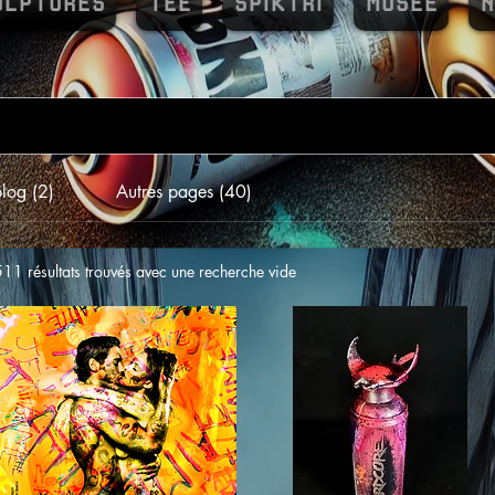
ULPTURES
TEE
SPIKTRI
MUSEE
N
blog (2)
Autres pages (40)
511 résultats trouvés avec une recherche vide