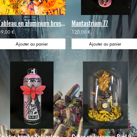
Tableau en aluminium brossé "interactif" YOU ME STIK by F.
Mantastrium 77
39,00 €
120,00 €
Ajouter au panier
Ajouter au panier
Spiktro bombe Sphinxtrium.0.
Cyber spikorganus Bird 9