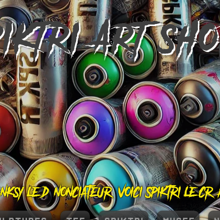
PIKTRI
ART SH
nksy le dénonciateur, voici Spiktri le cr