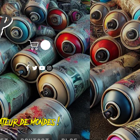
OP
éateur de mondes !