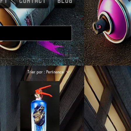
FT
CONTACT
BLOG
Trier par :
Pertinence