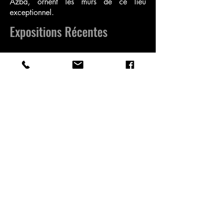
Azba, ornent les murs de ce lieu
exceptionnel.
Expositions Récentes
Abbaye de Fontfroide : Du 26 juin au
30 septembre 2024, j'ai eu l'honneur
d'exposer plus de 120 œuvres
inédites dans ce lieu historique. Cette
exposition, intitulée "Fragments du
Temps", a transformé l'abbaye en un
univers artistique immersif, offrant
aux visiteurs une expérience
inoubliable.
Accès et Informations
Pour plus d'informations sur mes
œuvres et pour consulter ma cote,