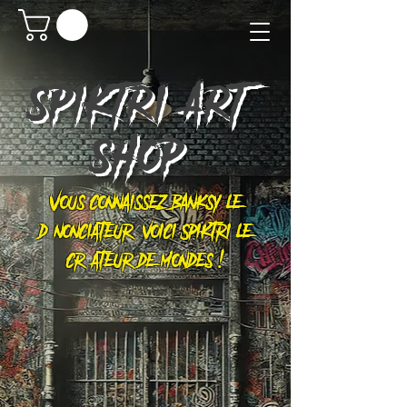
SPIKTRI
ART
SHOP
Vous connaissez Banksy le
dénonciateur, voici Spiktri le
créateur de mondes !