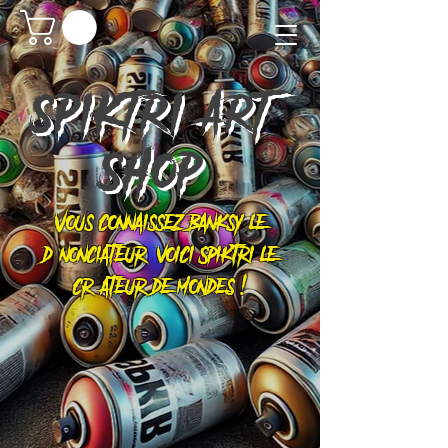
SPIKTRI
ART
SHOP
Vous connaissez Banksy le
dénonciateur, voici Spiktri le
créateur de mondes !