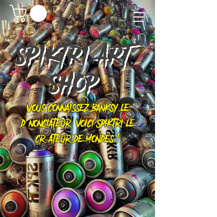
SPIKTRI
ART
SHOP
Vous connaissez Banksy le
dénonciateur, voici Spiktri le
créateur de mondes !