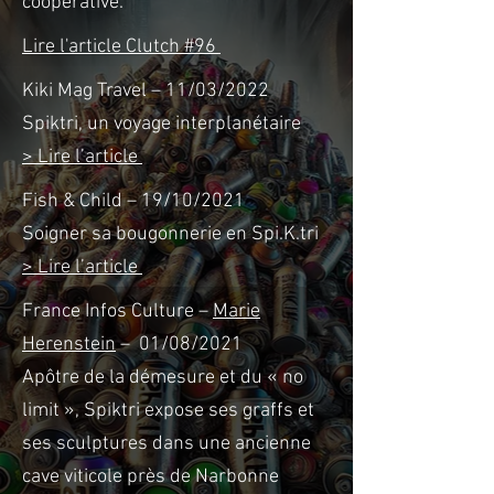
coopérative.
Lire l'article Clutch #96
Kiki Mag Travel – 11/03/2022
Spiktri, un voyage interplanétaire
> Lire l’article
Fish & Child – 19/10/2021
Soigner sa bougonnerie en Spi.K.tri
> Lire l’article
France Infos Culture –
Marie
Herenstein
– 01/08/2021
Apôtre de la démesure et du « no
limit », Spiktri expose ses graffs et
ses sculptures dans une ancienne
cave viticole près de Narbonne