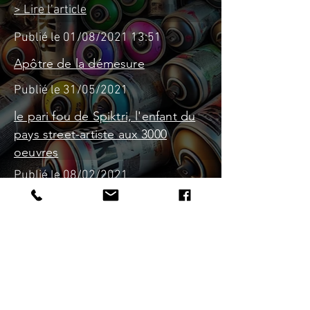
> Lire l’article
Publié le 01/08/2021 13:51
Apôtre de la démesure
Publié le 31/05/2021
le pari fou de Spiktri, l'enfant du
pays street-artiste aux 3000
oeuvres
Publié le 08/02/2021
QUI EST SPIKTRI
Publié le 25/01/2020
Florent Spiktri rachète la cave
coopérative et
la transforme en lieu artistique