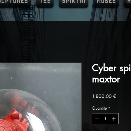
ULPTURES
TEE
SPIKTRI
MUSEE
N
Cyber sp
maxtor
Prix
1 800,00 €
Quantité
*