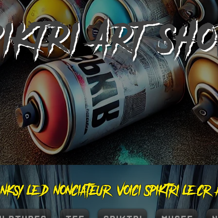
PIKTRI
ART SH
nksy le dénonciateur, voici Spiktri le cr