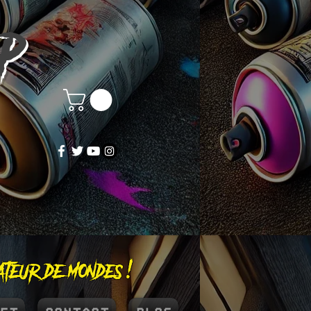
OP
éateur de mondes !