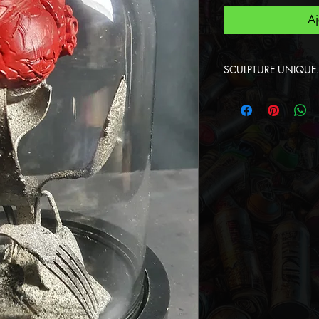
Aj
SCULPTURE UNIQUE.
Cette sculpture a
Spiktri Street Ar
certificat d'authe
vente.
Le certificat d'au
garantissant que 
l’artiste F.Spiktr
un exemplaire uni
la
paternité d'un
indispensable a
d'assurer l'œuvre.
le certificat d'au