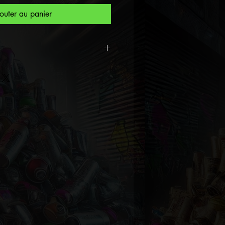
outer au panier
ctuellement visible au musée
t Universe. Un
nticité sera établis lors de la
thenticité est le document
l’œuvre a été réalisée par
i auquel on l'associe. Rédigé à
que, ce passeport, attestant
e
création, peut s'avérer
u moment de vendre ou
 Telle une carte d'identité,
thenticité suit les œuvres tout