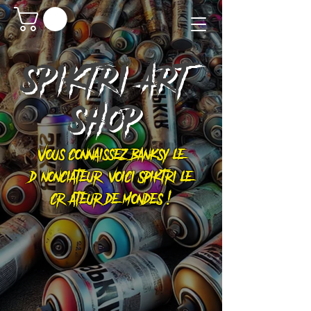
SPIKTRI
ART
SHOP
Vous connaissez Banksy le
dénonciateur, voici Spiktri le
créateur de mondes !