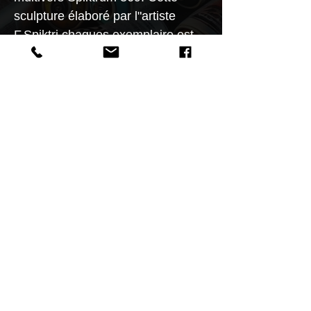
sculpture élaboré par l"artiste
F.Spiktri chaques exemplaire est
unique peind et signé par
l'artiste.Taille 170cm matiére résine
et bois.Cette sculpture est visible
au musée du S.S.A.U Spiktri
Street Art Universe sur la planéte
GANGSTARIUM.
SCULPTURE UNIQUE.
Cette sculpture actuellement visible
au musée Spiktri Street Art
Universe. Un
certificat d'authenticité sera établis
Retour aU SHOP
lors de la vente.