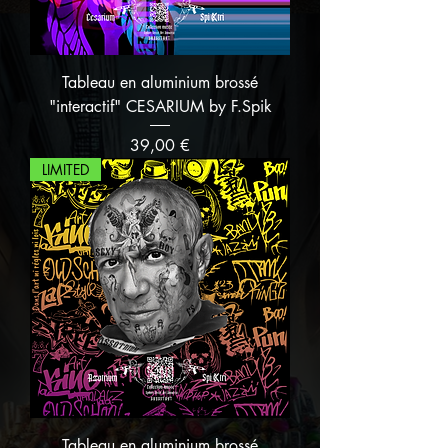
Tableau en aluminium brossé
"interactif" CESARIUM by F.Spik
Prix
39,00 €
LIMITED
Tableau en aluminium brossé