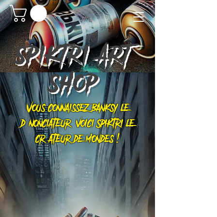
SPIKTRI
ART
SHOP
Vous connaissez Banksy le
dénonciateur, voici Spiktri le
créateur de mondes !