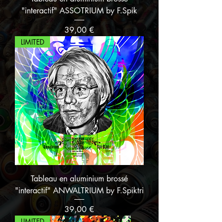
"interactif" ASSOTRIUM by F.Spik
Prix
39,00 €
LIMITED
Tableau en aluminium brossé
"interactif" ANWALTRIUM by F.Spiktri
Prix
39,00 €
LIMITED