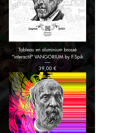
Tableau en aluminium brossé
"interactif" VANGORIUM by F.Spik
Prix
39,00 €