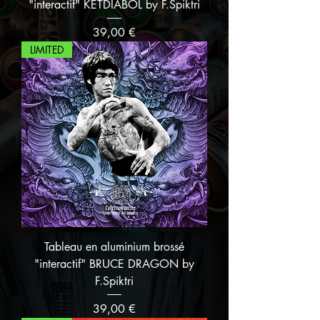
"interactif" KETDIABOL by F.Spiktri
Prix
39,00 €
LIMITED
Tableau en aluminium brossé
"interactif" BRUCE DRAGON by
F.Spiktri
Prix
39,00 €