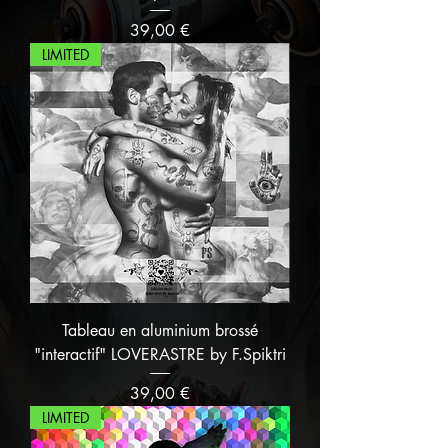
Prix
39,00 €
LIMITED
Tableau en aluminium brossé
"interactif" LOVERASTRE by F.Spiktri
Prix
39,00 €
LIMITED