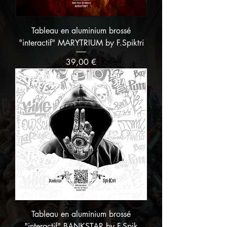
Tableau en aluminium brossé
"interactif" MARYTRIUM by F.Spiktri
Prix
39,00 €
Tableau en aluminium brossé
"interactif" BANKSTAR by F.Spik