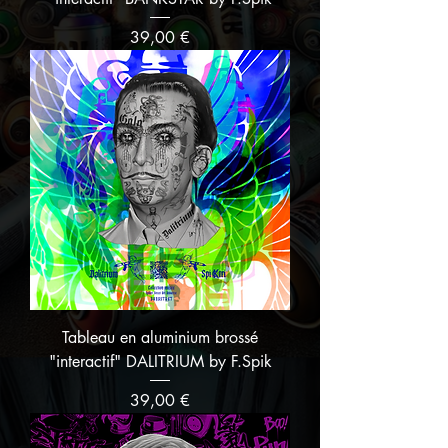
Prix
39,00 €
Tableau en aluminium brossé
"interactif" DALITRIUM by F.Spik
Prix
39,00 €