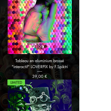
Tableau en aluminium brossé
"interactif" LOVERPIX by F.Spiktri
Prix
39,00 €
LIMITED