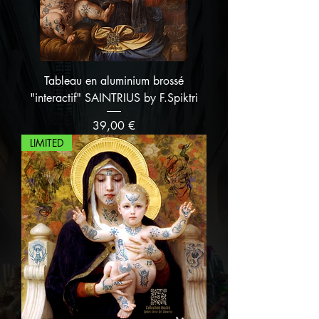
Tableau en aluminium brossé
"interactif" SAINTRIUS by F.Spiktri
Prix
39,00 €
LIMITED