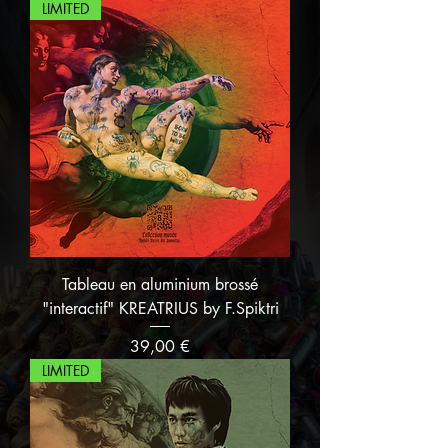
LIMITED
Tableau en aluminium brossé
"interactif" KREATRIUS by F.Spiktri
Prix
39,00 €
LIMITED