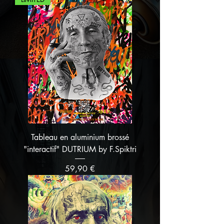
Tableau en aluminium brossé
"interactif" DUTRIUM by F.Spiktri
Prix
59,90 €