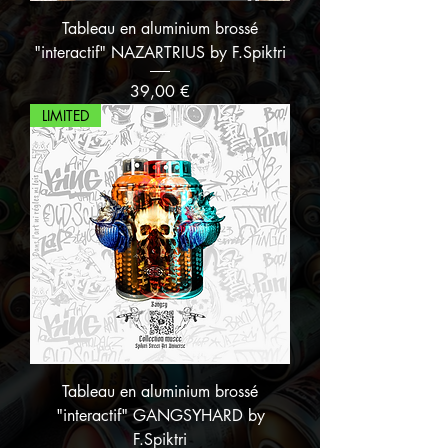
Tableau en aluminium brossé
"interactif" NAZARTRIUS by F.Spiktri
Prix
39,00 €
LIMITED
Tableau en aluminium brossé
"interactif" GANGSYHARD by
F.Spiktri