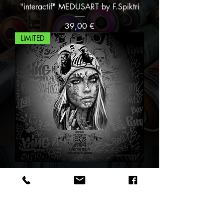
"interactif" MEDUSART by F.Spiktri
Prix
39,00 €
LIMITED
Tableau en aluminium brossé
"interactif" ASTROZIA by F.Spiktri
Prix
39,00 €
LIMITED