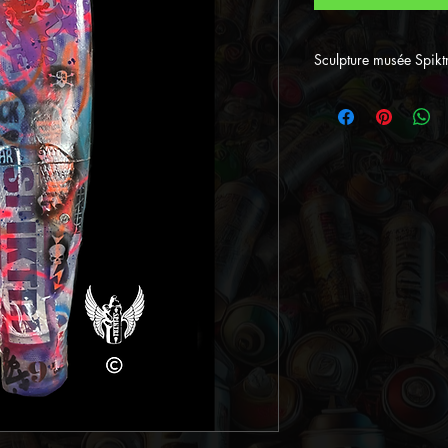
Sculpture musée Spiktr
Informations
- Style : Street 
-Œuvre unique 
d'authenticité
- Technique : R
- Dimension :
- Format : gra
- Couleurs dom
- Couleurs dom
- - Oeuvre uni
- Exposé au m