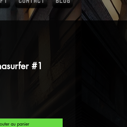
FT
CONTACT
BLOG
nasurfer #1
outer au panier