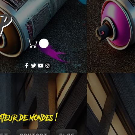
OP
éateur de mondes !