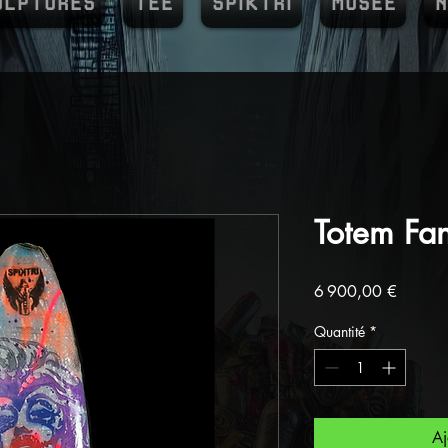
ULPTURES
TEE
SPIKTRI
MUSEE
N
Totem Fa
Prix
6 900,00 €
Quantité
*
Aj