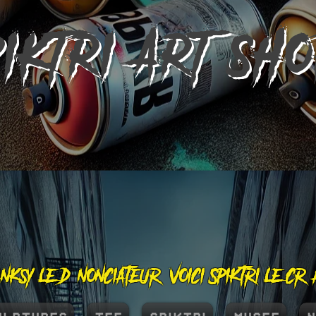
PIKTRI
ART SH
nksy le dénonciateur, voici Spiktri le cr