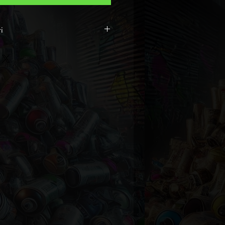
i
Art
livrée avec certificat
ésine
 230 x 56 X 12 cm
nd
inantes : Bleu
inantes : Noir
que
usée S.S.A.U : France