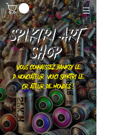
SPIKTRI
ART
SHOP
Vous connaissez Banksy le
dénonciateur, voici Spiktri le
créateur de mondes !