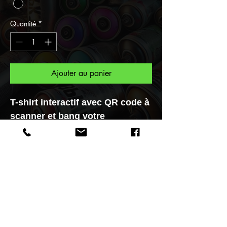
Quantité
*
Ajouter au panier
T-shirt interactif avec QR code à
scanner et bang votre
personnage s'animera en un
CLICK
.
Pour vous une collection unique
"Gangstart", et maintenant
faites parti de la Tribu des
Gangstart réalisée par le Street
Artiste F.Spi-k-tri.
Bienvenue dans mon Multivers