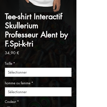
Tee-shirt Interactif
Skullerium
Professeur Alent by
F.Spi-k-tri
Prix
34,90 €
Taille
*
homme ou femme
*
Couleur
*