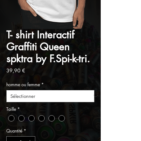
T- shirt Interactif
Graffiti Queen
spktra by F.Spi-k-tri.
Prix
39,90 €
homme ou femme
*
Taille
*
Quantité
*