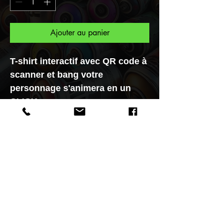
Ajouter au panier
T-shirt interactif avec QR code à
scanner et bang votre
personnage s'animera en un
CLICK
.
Pour vous une collection unique
"Gangstart", et maintenant
faites parti de la Tribu des
Gangstarts réalisée par le Street
Artiste F.Spi-k-tri. Vous voulez
en voir plus alors venez au
musée Spiktri Street art
universe
.