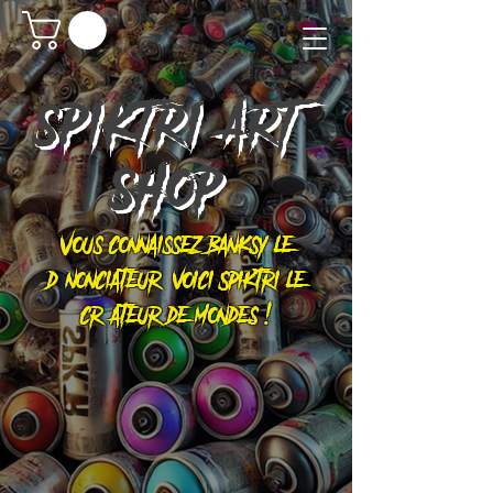
SPIKTRI
ART
SHOP
Vous connaissez Banksy le
dénonciateur, voici Spiktri le
créateur de mondes !