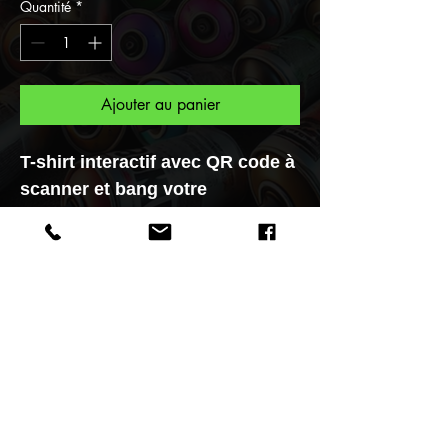
Quantité
*
Ajouter au panier
T-shirt interactif avec QR code à
scanner et bang votre
personnage s'animera en un
CLICK
.
Pour vous une collection unique
"Gangstart", et maintenant
faites parti de la Tribu des
Gangstarts réalisée par le Street
Artiste F.Spi-k-tri. Vous voulez
en voir plus alors venz au
musée Spiktri Street.