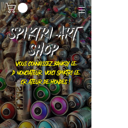
SPIKTRI
ART
SHOP
Vous connaissez Banksy le
dénonciateur, voici Spiktri le
créateur de mondes !