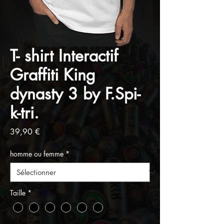
T- shirt Interactif
Graffiti King
dynasty 3 by F.Spi-
k-tri.
Prix
39,90 €
homme ou femme
*
Taille
*