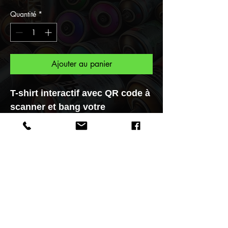
Quantité
*
Ajouter au panier
T-shirt interactif avec QR code à
scanner et bang votre
personnage s'animera en un
Click.
Pour vous une collection unique
"Gangstart", et maintenant
faites parti de la Tribu des
Gangstart réalisée par le Street
Artiste F.Spi-k-tri.
Bienvenue dans mon Multivers