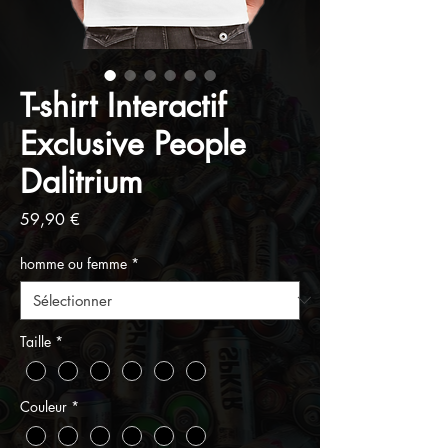
T-shirt Interactif
Exclusive People
Dalitrium
Prix
59,90 €
homme ou femme
*
Taille
*
Couleur
*