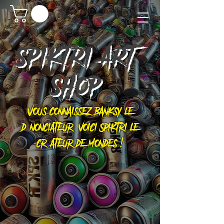
SPIKTRI
ART
SHOP
Vous connaissez Banksy le
dénonciateur, voici Spiktri le
créateur de mondes !