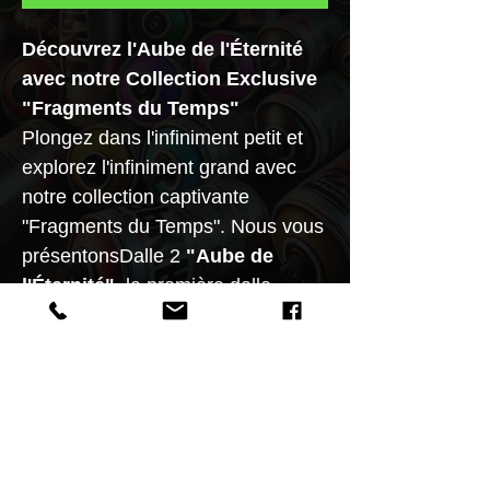
Découvrez l'Aube de l'Éternité
avec notre Collection Exclusive
"Fragments du Temps"
Plongez dans l'infiniment petit et
explorez l'infiniment grand avec
notre collection captivante
"Fragments du Temps". Nous vous
présentonsDalle 2
"Aube de
l'Éternité"
, la première dalle
temporelle de cette série unique,
limitée à seulement 30
exemplaires.
Commandez dès maintenant et
faites partie des rares privilégiés à
posséder un fragment de l'éternité