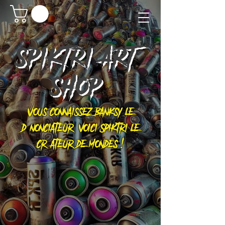
SPIKTRI
ART
SHOP
Vous connaissez Banksy le
dénonciateur, voici Spiktri le
créateur de mondes !