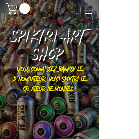
SPIKTRI
ART
SHOP
Vous connaissez Banksy le
dénonciateur, voici Spiktri le
créateur de mondes !