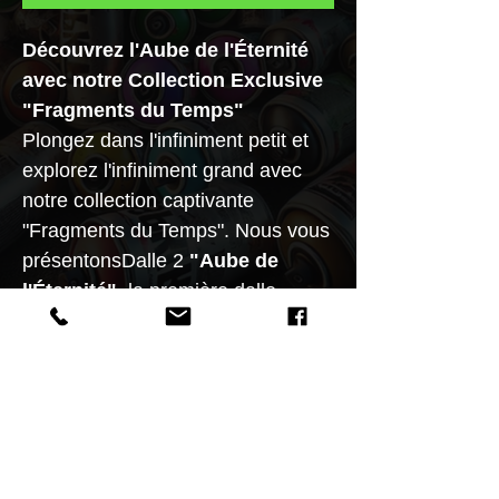
Découvrez l'Aube de l'Éternité
avec notre Collection Exclusive
"Fragments du Temps"
Plongez dans l'infiniment petit et
explorez l'infiniment grand avec
notre collection captivante
"Fragments du Temps". Nous vous
présentonsDalle 2
"Aube de
l'Éternité"
, la première dalle
temporelle de cette série unique,
limitée à seulement 30
exemplaires.
Commandez dès maintenant et
faites partie des rares privilégiés à
posséder un fragment de l'éternité