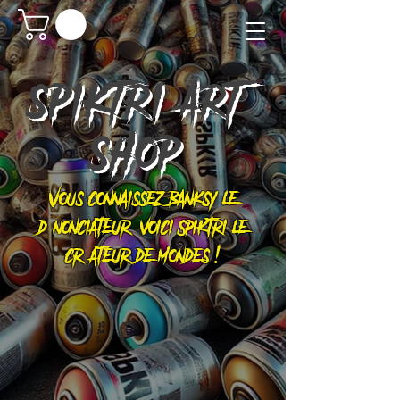
SPIKTRI
ART
SHOP
Vous connaissez Banksy le
dénonciateur, voici Spiktri le
créateur de mondes !