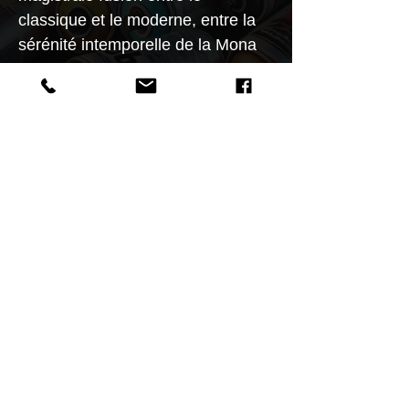
classique et le moderne, entre la
sérénité intemporelle de la Mona
Lisa et la terreur iconique de
Jigsaw de la série de films Saw.
Cette réinvention audacieuse
repousse les limites du street art,
transformant une icône culturelle
en une figure à la fois fascinante et
troublante.
Caractéristiques
"Street Monas: Iconic Walls" se
distingue par ses œuvres exclusives
au format carré de 40x40 cm,
Retour aU SHOP
méticuleusement imprimées sur