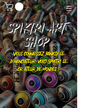
SPIKTRI
ART
SHOP
Vous connaissez Banksy le
dénonciateur, voici Spiktri le
créateur de mondes !