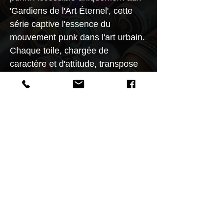
'Gardiens de l'Art Éternel', cette
série captive l'essence du
mouvement punk dans l'art urbain.
Chaque toile, chargée de
caractère et d'attitude, transpose
l'intemporelle Mona Lisa en icône
de la contre-culture. C'est un
hommage vibrant à l'individualisme
et à la rébellion, destiné aux
collectionneurs de pièces à forte
expression."
Caractéristiques