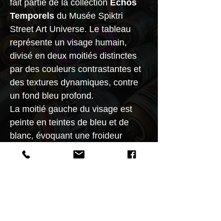
fait partie de la collection
Échos
Temporels
du Musée Spiktri
Street Art Universe. Le tableau
représente un visage humain,
divisé en deux moitiés distinctes
par des couleurs contrastantes et
des textures dynamiques, contre
un fond bleu profond.
La moitié gauche du visage est
peinte en teintes de bleu et de
blanc, évoquant une froideur
sereine, tandis que la moitié droite
est dominée par des teintes
chaudes de rouge, d'orange et de
jaune, exprimant une intensité et
une passion ardente. Les cheveux
du personnage, balayés vers