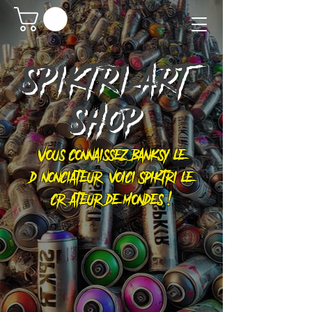
SPIKTRI
ART
SHOP
Vous connaissez Banksy le
dénonciateur, voici Spiktri le
créateur de mondes !