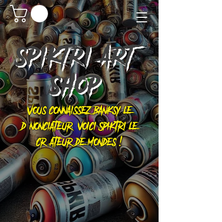
SPIKTRI
ART
SHOP
Vous connaissez Banksy le
dénonciateur, voici Spiktri le
créateur de mondes !