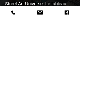
Street Art Universe. Le tableau
présente un visage humain aux
traits prononcés et expressifs,
entouré de motifs abstraits et
dynamiques, dans des nuances de
bleu et de blanc contrastant avec
un fond jaune vif.
Caractéristiques
Signé par Spiktri et accompagné
d'un certificat d'authenticité,
"Regard Glacial" est une pièce
remarquable qui explore la dualité
Retour aU SHOP
de l'émotion humaine et la beauté
de l'expression artistique. Cette
œuvre invite les spectateurs à