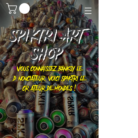
SPIKTRI
ART
SHOP
Vous connaissez Banksy le
dénonciateur, voici Spiktri le
créateur de mondes !