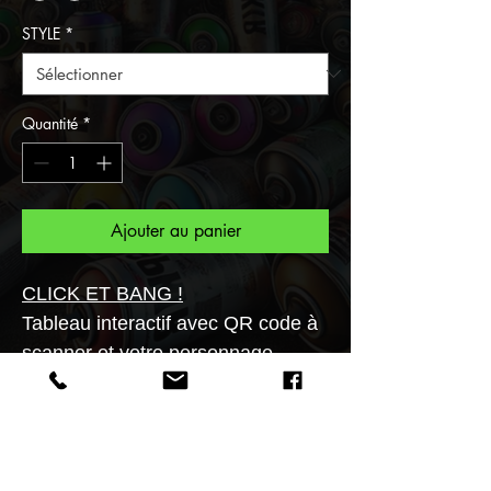
STYLE
*
Quantité
*
Ajouter au panier
CLICK ET BANG !
Tableau interactif avec QR code à
scanner et votre personnage
s'animera en un flash!
Transformez vos murs en galerie
d'art!!
Supports variés (verre acrylique,