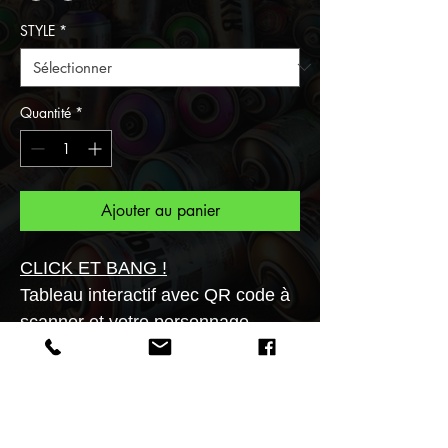
STYLE
*
Quantité
*
Ajouter au panier
CLICK ET BANG !
Tableau interactif avec QR code à
scanner et votre personnage
s'animera en un flash!
Transformez vos murs en galerie
d'art!!
Supports variés (verre acrylique,