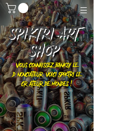
SPIKTRI
ART
SHOP
Vous connaissez Banksy le
dénonciateur, voici Spiktri le
créateur de mondes !