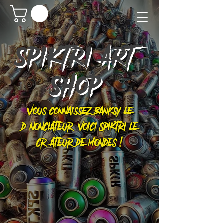
SPIKTRI
ART
SHOP
Vous connaissez Banksy le
dénonciateur, voici Spiktri le
créateur de mondes !