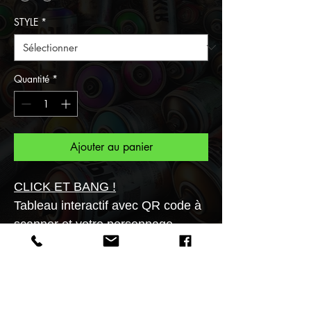
STYLE
*
Quantité
*
Ajouter au panier
CLICK ET BANG !
Tableau interactif avec QR code à
scanner et votre personnage
s'animera en un flash!
Transformez vos murs en galerie
d'art!!
Supports variés (verre acrylique,