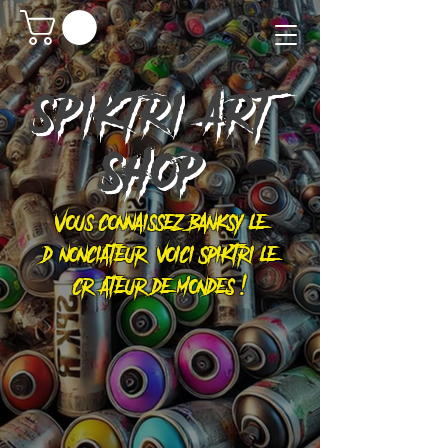
SPIKTRI
ART
SHOP
Vous connaissez Banksy le
dénonciateur, voici Spiktri le
créateur de mondes !