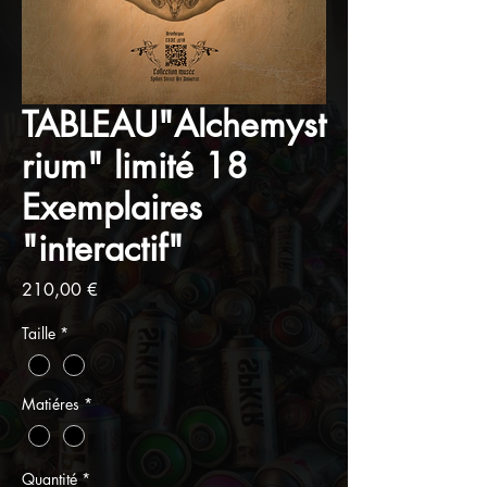
TABLEAU"Alchemyst
rium" limité 18
Exemplaires
"interactif"
Prix
210,00 €
Taille
*
Matiéres
*
Quantité
*