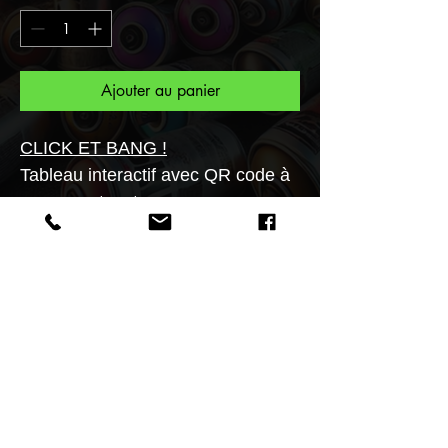
Ajouter au panier
CLICK ET BANG !
Tableau interactif avec QR code à
scanner et votre personnage
s'animera en un flash!
Transformez vos murs en galerie
d'art!!
L'authentification du tableau se
vérifie en scannant un QR code à
l'aide d'un smartphone.
Un seul format possible 30X40
60x80cm.