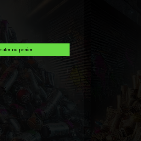
outer au panier
!
mmé Fridastrium est un
 Gangstart, symbolisant la
ité. Elle est une artiste
gée qui intègre des animaux
ans ses œuvres pour créer
ire saisissant. Les "Lord