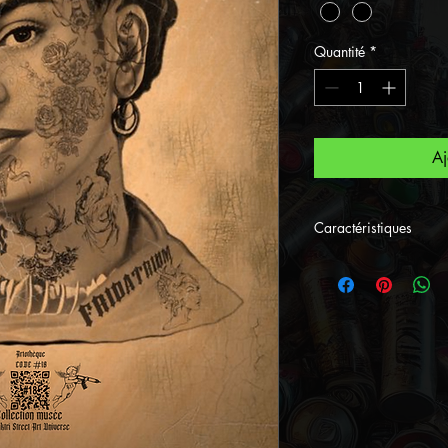
Quantité
*
Aj
Caractéristiques
CLICK ET BANG 
Le personnage no
membre du cartel
liberté et la ténac
surréaliste enga
à tête humaine d
un monde imagina