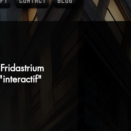
FT
CONTACT
BLOG
Fridastrium
interactif"