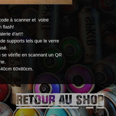
Collectors" sont 
créations, prêts 
gangcoins pour el
code à scanner et votre
en lumière une pe
 flash!
marquante et inf
erie d'art!!
complexe.
de supports tels que le verre
ssé.
au se vérifie en scannant un QR
ne.
0x40cm 60x80cm.
Retour aU SHOP