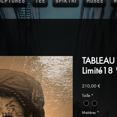
ULPTURES
TEE
SPIKTRI
MUSEE
N
TABLEAU 
Limité18 "
Prix
210,00 €
Taille
*
Matiéres
*