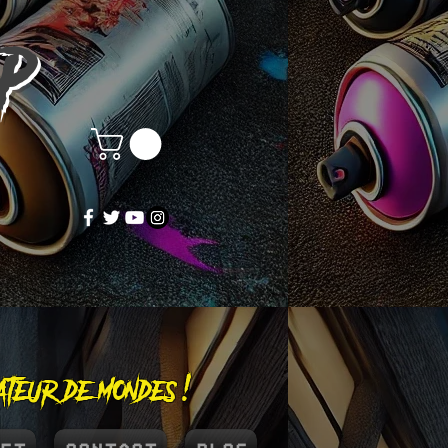
OP
éateur de mondes !