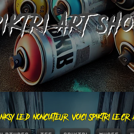
PIKTRI
ART SH
nksy le dénonciateur, voici Spiktri le cr