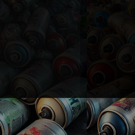
avides d'acquérir ses
à dépenser des millions de
les. Cette description met
rsonnalité artistique
luente, dans un contexte