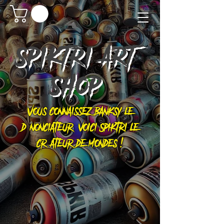
SPIKTRI
ART
SHOP
Vous connaissez Banksy le
dénonciateur, voici Spiktri le
créateur de mondes !