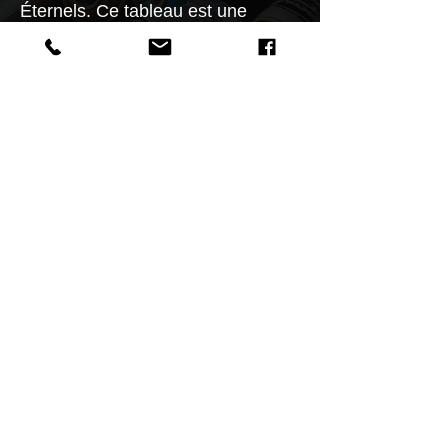
Éternels. Ce tableau est une
triptyque audacieuse où la Mona
Lisa est réinterprétée à travers des
lentilles culturellement riches et
diversifiées - du mysticisme à la
nature, de la rébellion à la
transcendance.
Caractéristiques
Diversité Artistique:
La Mona Lisa
est représentée en icône punk,
en harmonie avec la nature, et
en symbiose avec l'esprit des
Retour aU SHOP
squelettes dansants, reflétant une
gamme d'influences artistiques.
Thème de Collection: