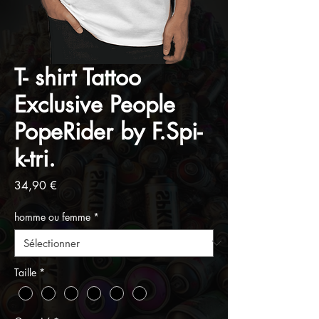
T- shirt Tattoo
Exclusive People
PopeRider by F.Spi-
k-tri.
Prix
34,90 €
homme ou femme
*
Taille
*