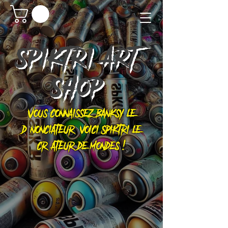
SPIKTRI
ART
SHOP
Vous connaissez Banksy le
dénonciateur, voici Spiktri le
créateur de mondes !