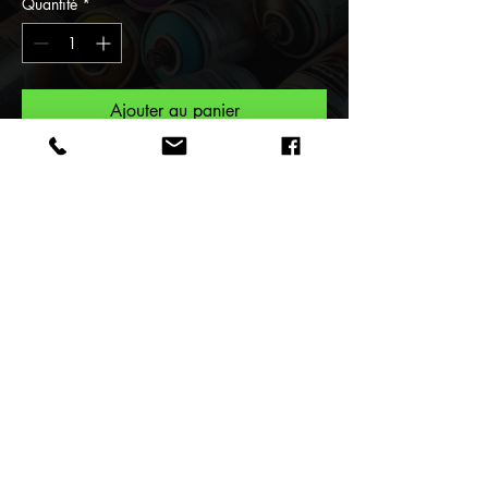
Quantité
*
Ajouter au panier
Pour vous une collection unique
T-shirt Exclusive People Tattoo
serie "Gangstart", et maintenant
faites parti de la Tribu des
Gangstart réalisée par le Street
Artiste F.Spi-k-tri.
Caractéristiques
Nouvelle Collection Exclusive
People 2023 désigné par le Street