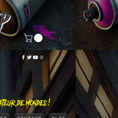
OP
éateur de mondes !