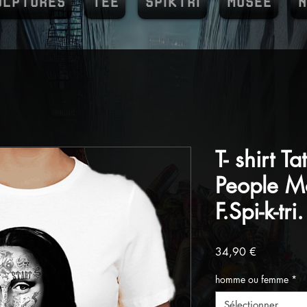
ULPTURES
TEE
SPIKTRI
MUSEE
N
T- shirt T
People M
F.Spi-k-tri.
Prix
34,90 €
homme ou femme
*
Sélectionner