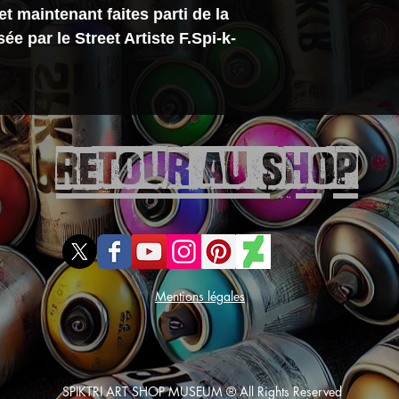
• Col rond
et maintenant faites parti de la
TAILLE ET CO
ée par le Street Artiste F.Spi-k-
Coupe ajustée
Ce produit tai
Prenez votre ta
Retour aU SHOP
100% Coton bi
machine à 30
Le t-shirt Exclusi
et tendance
au t-s
doux, 100% coto
et large choix de
que vous puissiez
Mentions légales
SPIKTRI ART SHOP
MUSEUM ® All Rights Reserved