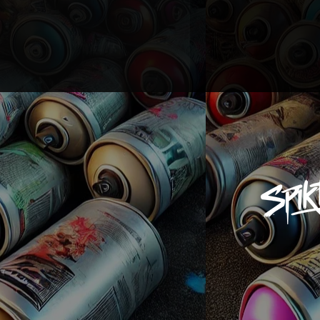
UPE
.
lle normalement
ille habituelle,
ologique lavable en
°
ve People est l'alternative
bio
hirt classique. Tissu tout
n biologique, coupe ajustée
 coloris, il a été conçu pour
 exprimer votre style !