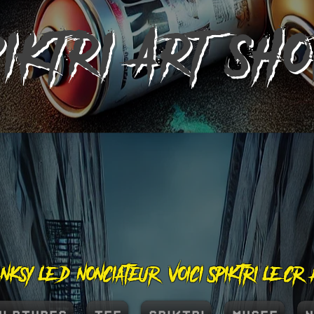
PIKTRI
ART SH
nksy le dénonciateur, voici Spiktri le cr