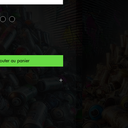
outer au panier
ion Exclusive People 2023
eet Artist Spiktri.
primé visuel personnage
vant.