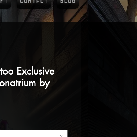
FT
CONTACT
BLOG
attoo Exclusive
onatrium by