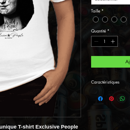
Taille
*
Quantité
*
Aj
Caractéristiques
Nouvelle Collect
désigné par le Str
• Tee shirt im
Gangstart àl'a
unique T-shirt Exclusive People