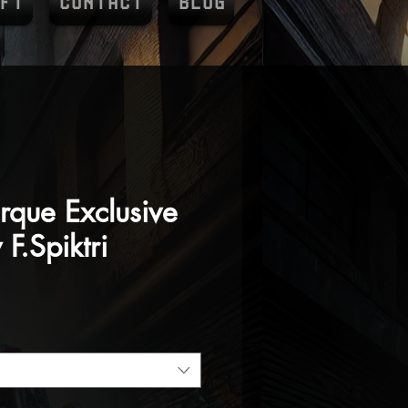
FT
CONTACT
BLOG
arque Exclusive
F.Spiktri