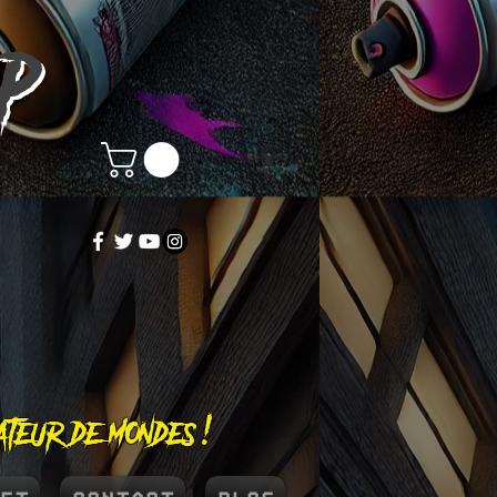
OP
éateur de mondes !