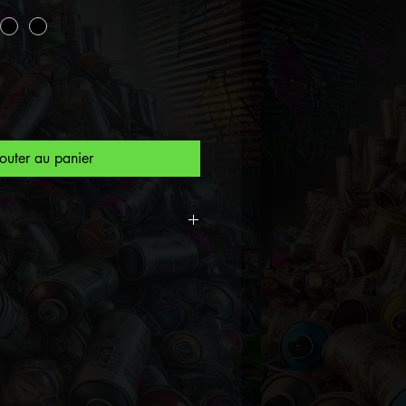
outer au panier
ion Exclusive People 2023
eet Artist Spiktri.
primé visuel personnage
vant.
UPE