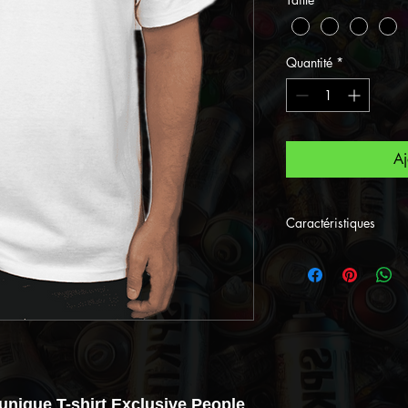
Quantité
*
Aj
Caractéristiques
Nouvelle Collect
désigné par le Str
• Tee shirt im
Gangstart àl'a
• Col rond
TAILLE ET CO
unique T-shirt Exclusive People