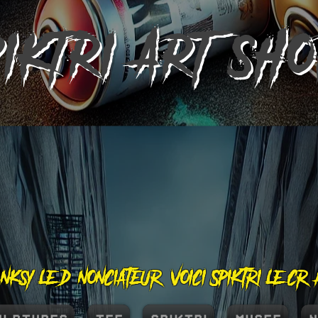
PIKTRI
ART SH
nksy le dénonciateur, voici Spiktri le cr