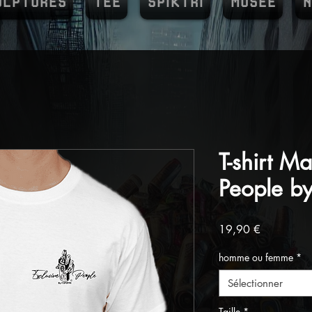
ULPTURES
TEE
SPIKTRI
MUSEE
N
T-shirt M
People by 
Prix
19,90 €
homme ou femme
*
Sélectionner
Taille
*