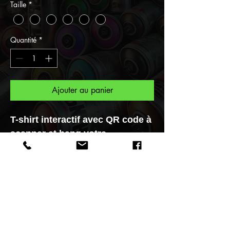
Taille
*
Quantité
*
Ajouter au panier
T-shirt interactif avec QR code à
scanner et bang votre
personnage s'animera en un
Click.
Pour vous une collection unique
"Graffiti Spirit", et maintenant
faites parti de la Tribu des
Gangstart réalisée par le Street