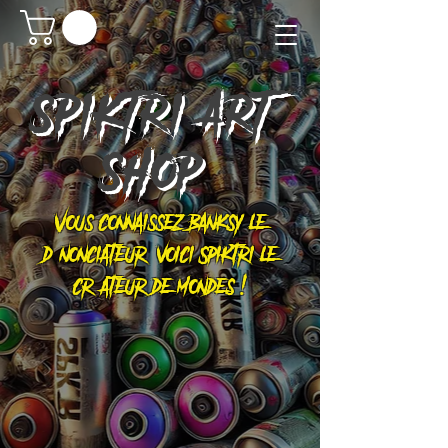
SPIKTRI
ART
SHOP
Vous connaissez Banksy le
dénonciateur, voici Spiktri le
créateur de mondes !