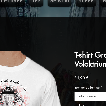
ULPTURES
TEE
SPIKTRI
MUSEE
N
T-shirt Gra
Volaktriu
Prix
34,90 €
homme ou femme
*
Sélectionner
Taille
*