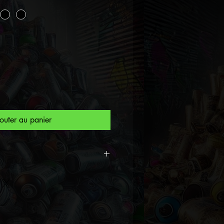
outer au panier
ion Exclusive People 2023
eet Artist Spiktri.
primé visuel Exclusive People