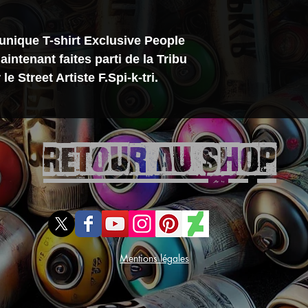
à l'avant
• Col rond
unique T-shirt Exclusive People
TAILLE ET CO
maintenant faites parti de la Tribu
e Street Artiste F.Spi-k-tri.
Coupe ajustée
Ce produit tai
Prenez votre ta
100% Coton bi
Retour aU SHOP
machine à 30
Le t-shirt Exclusi
l'alternative
bio 
classique. Tissu
biologique, coupe
coloris, il a été
Mentions légales
puissiez exprimer 