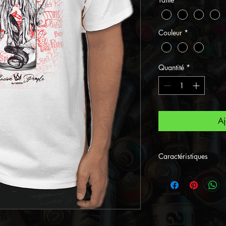
Couleur
*
Quantité
*
Aj
Caractéristiques
Nouvelle Collect
désigné par le Str
• Tee shirt im