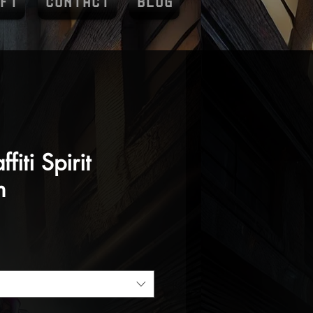
FT
CONTACT
BLOG
ffiti Spirit
m