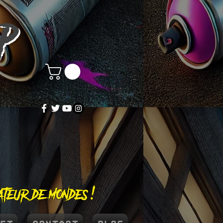
OP
éateur de mondes !