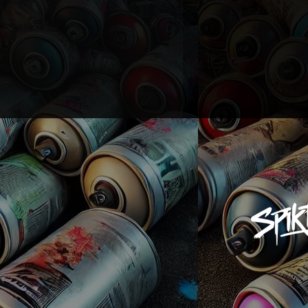
UPE
.
lle normalement
ille habituelle,
ologiqueLavable en
°
ve People Gaff est
et tendance
au t-shirt
 tout doux, 100% coton
 ajustée et large choix de
 conçu pour que vous
votre style !