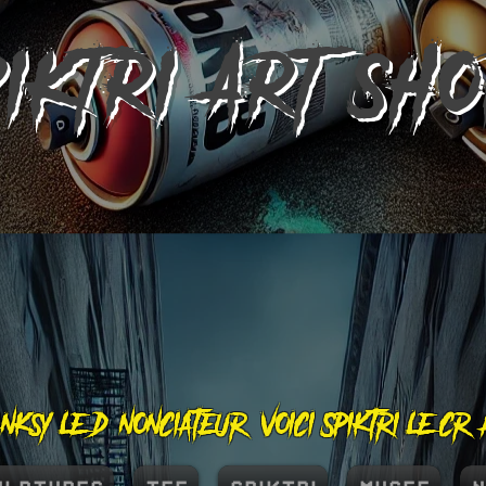
PIKTRI
ART SH
nksy le dénonciateur, voici Spiktri le cr