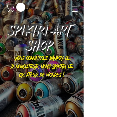
SPIKTRI
ART
SHOP
Vous connaissez Banksy le
dénonciateur, voici Spiktri le
créateur de mondes !