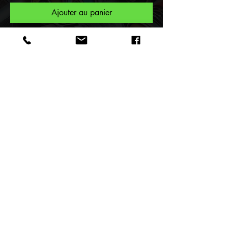
Ajouter au panier
Pour vous une collection unique
T-shirt Exclusive People serie
"Bombass " et maintenant faites
parti de la Tribu des Bombass
réalisée par le Street Artiste
F.Spi-k-tri.
Caractéristiques
Nouvelle Collection Exclusive
People 2023 désigné par le Street
Artist Spiktri.
Retour aU SHOP
• Tee shirt imprimé visuel