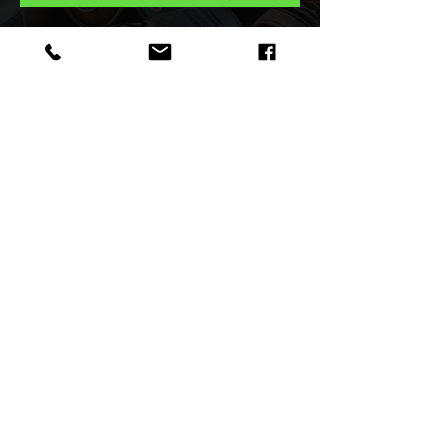
Pour vous une collection unique
T-shirt Exclusive People serie
"Graffiti Spirit " et maintenant
faites parti de la Tribu des
Bombass réalisée par le Street
Artiste F.Spi-k-tri.
Caractéristiques
Nouvelle Collection Exclusive
People 2023 désigné par le Street
Artist Spiktri.
Retour aU SHOP
• Tee shirt imprimé visuel
personnage devant Angel Iwart.
• Col rond