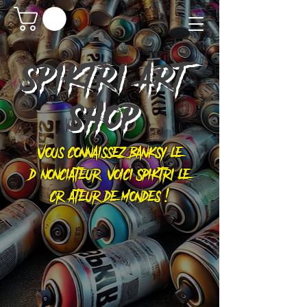
SPIKTRI
ART
SHOP
Vous connaissez Banksy le
dénonciateur, voici Spiktri le
créateur de mondes !