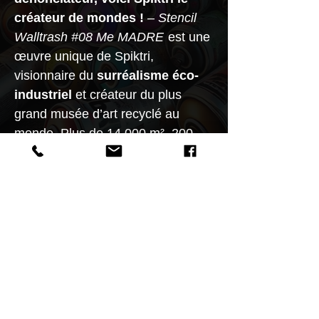
créateur de mondes !
–
Stencil
Walltrash #08 Me MADRE
est une
œuvre unique de Spiktri,
visionnaire du
surréalisme éco-
industriel
et créateur du plus
grand musée d’art recyclé au
monde. Plus de 14 000 m², 200
graffitis et 3 000 sculptures.
Profitez-en tant que ses œuvres
restent abordables ! Disponible sur
spiktri.com.
#Spiktri #StreetArtUniverse
#SurréalismeEcoIndustriel
#ArtRecyclé #WalltrashSeries
#GraffitiArt