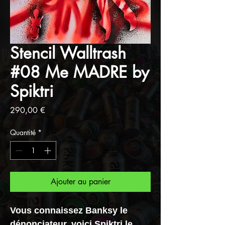
Stencil Walltrash
#08 Me MADRE by
Spiktri
Prix
290,00 €
Quantité
*
Ajouter au panier
Vous connaissez Banksy le
dénonciateur, voici Spiktri le