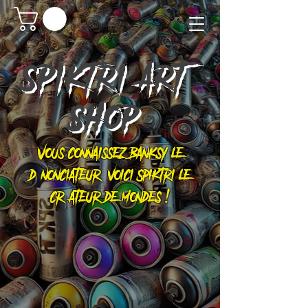
SPIKTRI
ART
SHOP
Vous connaissez Banksy le
dénonciateur, voici Spiktri le
créateur de mondes !