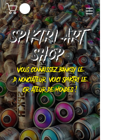
SPIKTRI
ART
SHOP
Vous connaissez Banksy le
dénonciateur, voici Spiktri le
créateur de mondes !