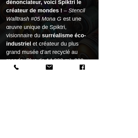
dénonciateur, voici Spiktri le
créateur de mondes !
–
Stencil
Walltrash #05 Mona G
est une
œuvre unique de Spiktri,
visionnaire du
surréalisme éco-
industriel
et créateur du plus
grand musée d’art recyclé au
monde. Plus de 14 000 m², 200
graffitis et 3 000 sculptures.
Profitez-en tant que ses œuvres
restent abordables ! Disponible sur
spiktri.com.
#Spiktri #StreetArtUniverse
#SurréalismeEcoIndustriel
#ArtRecyclé #WalltrashSeries
#GraffitiArt