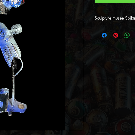
Sculpture musée Spiktr
Informations
- Style : Street 
-Œuvre unique 
d'authenticité
- Technique : 
- Theme : Skat
- Dimension :
- Format : gra
- Couleurs dom
- Exposé au m
-Recyclage ska
-Sur socle acie