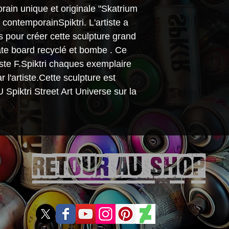
rain unique et originale "Skatrium
te contemporainSpiktri. L'artiste a
es pour créer cette sculpture grand
ate board recyclé et bombe . Ce
iste F.Spiktri chaques exemplaire
 l'artiste.Cette sculpture est
Spiktri Street Art Universe sur la
Retour aU SHOP