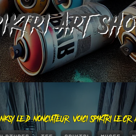
PIKTRI
ART SH
nksy le dénonciateur, voici Spiktri le cr