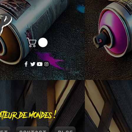
OP
éateur de mondes !