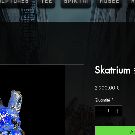
ULPTURES
TEE
SPIKTRI
MUSEE
N
Skatrium
Prix
2 900,00 €
Quantité
*
Aj