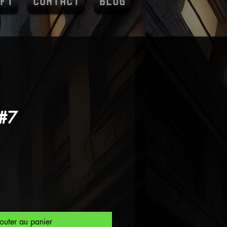
FT
CONTACT
BLOG
 #7
outer au panier