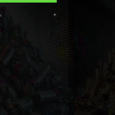
i
Art
livrée avec certificat
Mixte
rium
 15,5 x 73
nd
inantes :Bleu
usée S.S.A.U : France
te
r