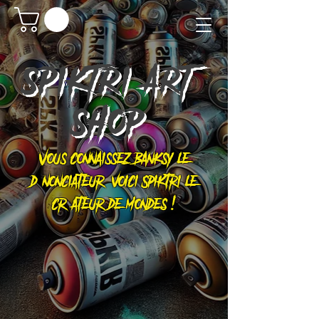
SPIKTRI
ART
SHOP
Vous connaissez Banksy le
dénonciateur, voici Spiktri le
créateur de mondes !