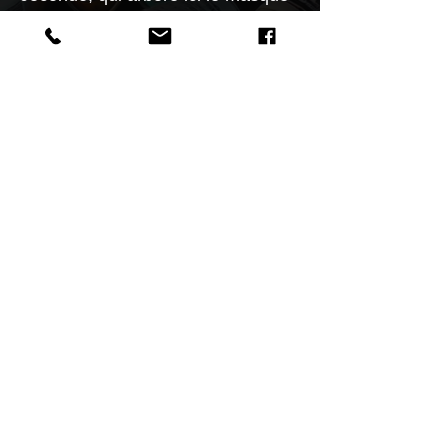
d'Anonymous, un symbole mondial
de mouvements sociaux et de
rébellion numérique. Cette pièce
conjugue la mystique de l'art
classique avec l'esprit insoumis du
street art.
Caractéristiques
Dimensions audacieuses de
40x40 cm, conçues pour
capturer le regard et susciter le
dialogue.
Retour aU SHOP
Support en verre acrylique,
choisi pour sa brillance et sa
pérennité, mettant en valeur la
vivacité des couleurs.