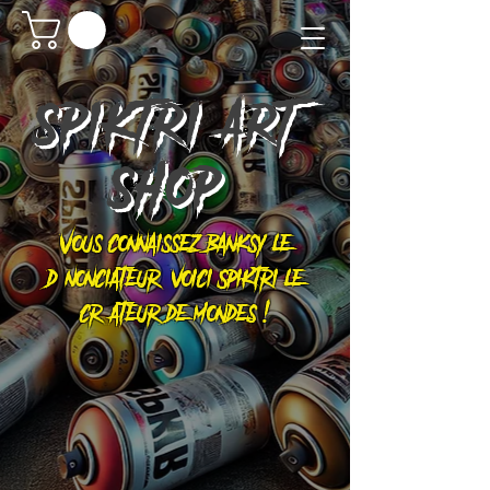
SPIKTRI
ART
SHOP
Vous connaissez Banksy le
dénonciateur, voici Spiktri le
créateur de mondes !