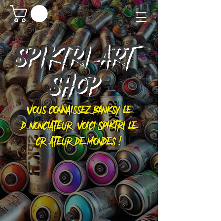
SPIKTRI
ART
SHOP
Vous connaissez Banksy le
dénonciateur, voici Spiktri le
créateur de mondes !