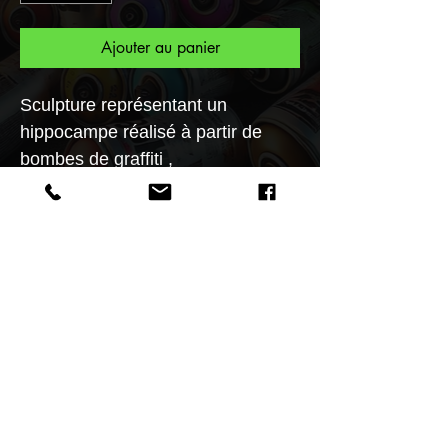
Ajouter au panier
Sculpture représentant un
hippocampe réalisé à partir de
bombes de graffiti ,
Technique mixte métal résine et
bois. Visible au muséeSculpture
hippocampe réalisé avec de la
vaisselle, élaboré par l’artiste
F.Spiktri ,Visible au musée du
S.S.AU .
Taille 180x75x35 cm
Poids 34Kg
SCULPTURE UNIQUE.