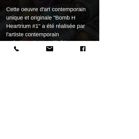
Cette oeuvre d'art contemporain
unique et originale "Bomb H
Heartrium #1" a été réalisée par
l'artiste contemporain
Spiktri.L'artiste a utilisé la
technique objets détournés pour
créer cette sculpture petit format
de style Street Art. Sculpture
réalisée à partir d'une bombe
aérosol recyclée plus impression
3D d'un coeur peinds et signée par
l'artiste F.Spi-k-tri.
Sculpture musée Spiktri
Informations