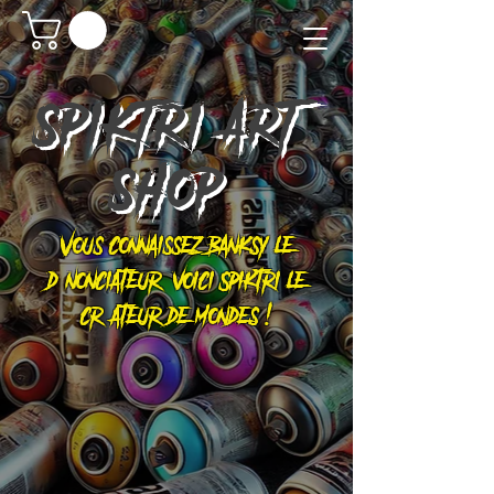
SPIKTRI
ART
SHOP
Vous connaissez Banksy le
dénonciateur, voici Spiktri le
créateur de mondes !