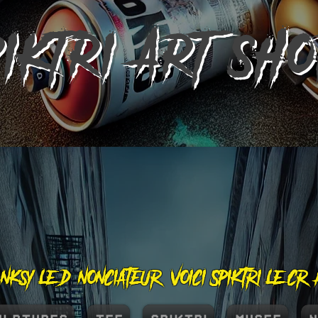
PIKTRI
ART SH
nksy le dénonciateur, voici Spiktri le cr