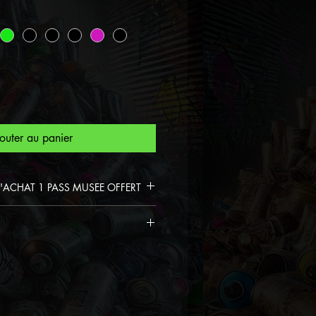
outer au panier
D'ACHAT 1 PASS MUSEE OFFERT
Colektor
à partir de plus de
 votre pass musée Spiktri
xiglas brille magnifiquement,
se offert pour une durée
 la profondeur et les détails
errière du verre épais en