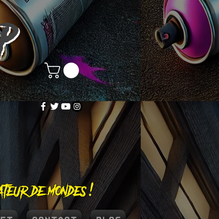
OP
éateur de mondes !