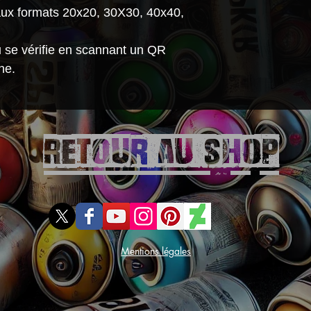
plexiglas prot
 aux formats 20x20, 30X30, 40x40,
rayures et des
Système de sus
au se vérifie en scannant un QR
Expédié dans 
ne.
pour assurer 
transport.
Retour aU SHOP
Mentions légales