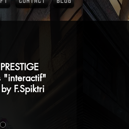
FT
CONTACT
BLOG
PRESTIGE
 "interactif"
y F.Spiktri