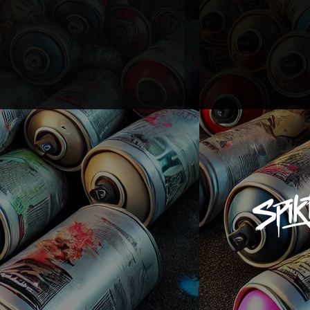
ège de la poussière, des
 UV.
pension gratuit inclus.
un emballage protecteur
aucun dommage pendant le