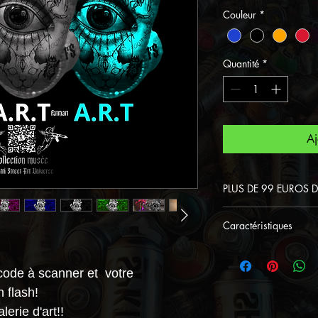
Couleur
*
Quantité
*
Aj
PLUS DE 99 EUROS 
Devenez un Lord 
Caractéristiques
99 euros d'achat
Le tableau ple
Street Art Univer
affichant toute
d'une saison .
code à scanner et votre
du dessin.
 flash!
L'impression d
erie d'art!!