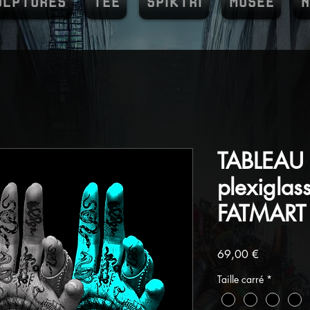
ULPTURES
TEE
SPIKTRI
MUSEE
N
TABLEAU 
plexiglass
FATMART b
Prix
69,00 €
Taille carré
*