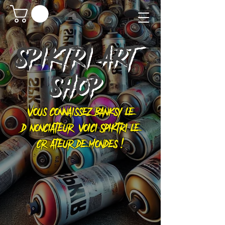
SPIKTRI
ART
SHOP
Vous connaissez Banksy le
dénonciateur, voici Spiktri le
créateur de mondes !