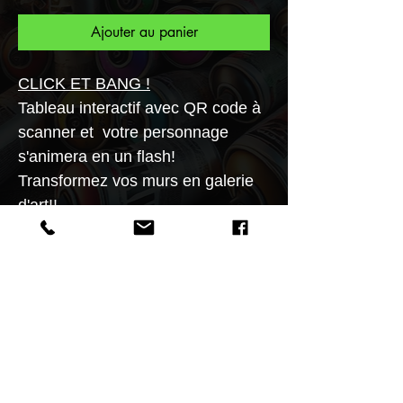
Ajouter au panier
CLICK ET BANG !
Tableau interactif avec QR code à
scanner et votre personnage
s'animera en un flash!
Transformez vos murs en galerie
d'art!!
Tableau prestige pleiglass aux
formats 20x20, 30X30, 40x40,
50x50, 60x60cm.
L'authentification du tableau se
vérifie en scannant un QR code à
l'aide d'un smartphone.