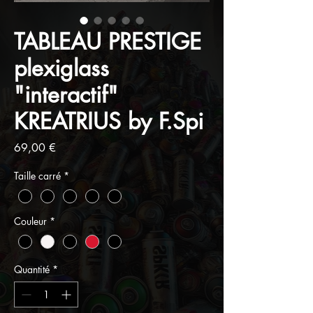
TABLEAU PRESTIGE
plexiglass
"interactif"
KREATRIUS by F.Spi
Prix
69,00 €
Taille carré
*
Couleur
*
Quantité
*