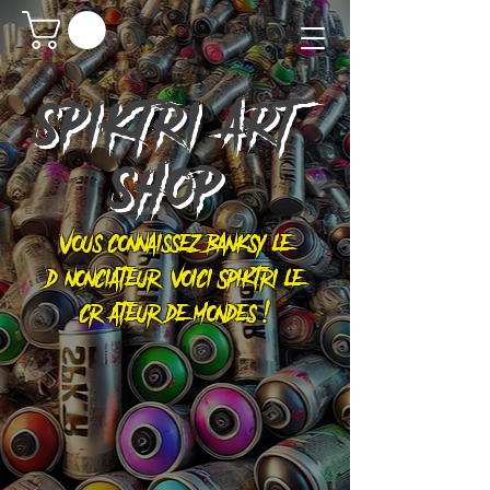
SPIKTRI
ART
SHOP
Vous connaissez Banksy le
dénonciateur, voici Spiktri le
créateur de mondes !