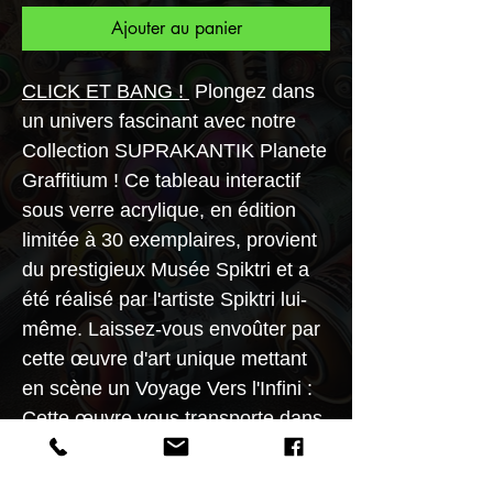
Ajouter au panier
CLICK ET BANG
!
Plongez dans
un univers fascinant avec notre
Collection SUPRAKANTIK Planete
Graffitium ! Ce tableau interactif
sous verre acrylique, en édition
limitée à 30 exemplaires, provient
du prestigieux Musée Spiktri et a
été réalisé par l'artiste Spiktri lui-
même. Laissez-vous envoûter par
cette œuvre d'art unique mettant
en scène un Voyage Vers l'Infini :
Cette œuvre vous transporte dans
un voyage symbolique vers l'infini,
où le sablier des anges évoque le