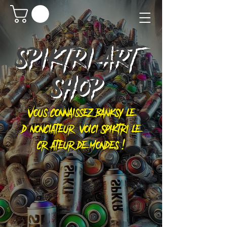
SPIKTRI
ART
SHOP
Vous connaissez Banksy le
dénonciateur, voici Spiktri le
créateur de mondes !