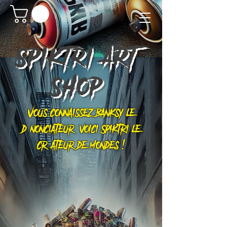
SPIKTRI
ART
SHOP
Vous connaissez Banksy le
dénonciateur, voici Spiktri le
créateur de mondes !