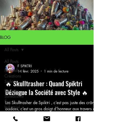
BLOG
All Posts
All Posts
F SPIKTRI
Nouvelles
14 févr. 2025
1 min de lecture
Créations
Spiktri
🔥 Skulltrasher : Quand Spiktri
Dézingue la Société avec Style 🔥
Berceau
Suréalisme
Éco-
Les Skulltrasher de Spiktri , c’est pas juste des crânes
Industriel
badass, c’est un gros doigt d’honneur aux travers de
notre époque. Chaque...
Chroniques
Spiktri Les
Walltrasher