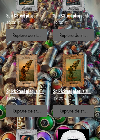
Spik&Steel plaque alu ou métal 🦈 Shark Skullet Storm-#97🌪️💀
Spik&Steel plaque alu ou métal 🧠 Einstein Foil Trip - #22⚡🐙
19,00 €
19,00 €
Rupture de stock
Rupture de stock
Spik&Steel plaque alu ou métal 🎸 Hendrix Skull Foil- #66💀⚡
Spik&Steel plaque alu ou métal 🧟‍♂️ Ressurected to Ride #37🌊
19,00 €
19,00 €
Rupture de stock
Rupture de stock