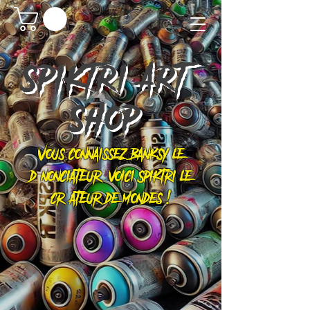
SPIKTRI
ART
SHOP
Vous connaissez Banksy le
dénonciateur, voici Spiktri le
créateur de mondes !