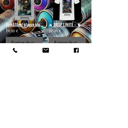
Spik&Steel plaque alu ou métal 🎨 Mona Ride -#18🪼
🔥 DROP LIMITÉ – 🧠🌊🪼Édition SpikRiders– Einstein Foil Trip#22
19,00 €
39,00 €
Rupture de stock
Rupture de stock
Spik&Steel plaque alu ou métal 🌊 Metal Wave #2 – La Vague d’Hokusai #2🌊
19,00 €
Rupture de stock