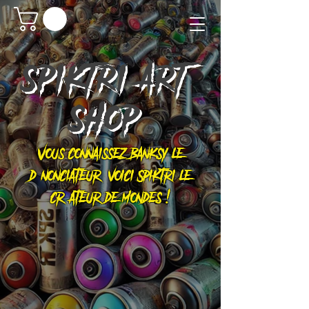
SPIKTRI
ART
SHOP
Vous connaissez Banksy le
dénonciateur, voici Spiktri le
créateur de mondes !