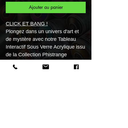
Ajouter au panier
CLICK ET BANG
!
Plongez dans un univers d'art et
de mystère avec notre Tableau
Interactif Sous Verre Acrylique issu
de la Collection Phistrange
Suprabombus. Cette œuvre d'art
unique met en scène une bombe
de peinture qui révèle l'apparition
ensorcelante de l'Esprit des
Revenants Magikskull, fusionnant
ainsi l'art urbain et la magie des
esprits.
3 formats possible30x40
40x60 50X70cm.Édition limitée à
60 exemplaires .