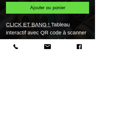
Ajouter au panier
CLICK ET BANG
!
Tableau
interactif avec QR code à scanner
et votre personnage s'animera en
un flash!Transformez vos murs en
galerie d'art!!L'authentification du
tableau se vérifie en scannant un
QR code à l'aide d'un smartphone.
3 formats possible30x40 40x60
50X70cm.Édition limitée à 60
exemplaires .
Caractéristiques
VOIR LA COLLECTION