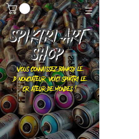
SPIKTRI
ART
SHOP
Vous connaissez Banksy le
dénonciateur, voici Spiktri le
créateur de mondes !