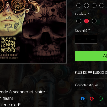
Couleur
*
Quantité
*
Aj
PLUS DE 99 EUROS 
Devenez un Lord 
Caractéristiques
99 euros d'achat
code à scanner et votre
L'impression s
Street Art Univer
 flash!
aluminium de q
d'une saison .
erie d'art!!