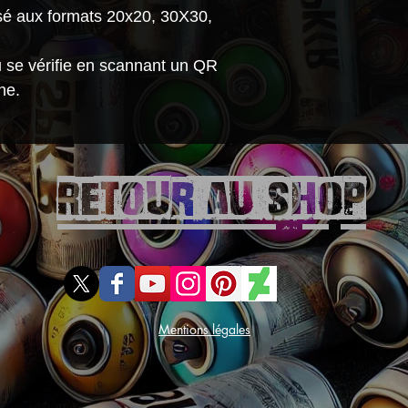
une durabilité
sé aux formats 20x20, 30X30,
rayures élevée
Système de sus
au se vérifie en scannant un QR
Expédié dans 
ne.
pour assurer 
transport.
Retour aU SHOP
Mentions légales