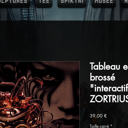
ULPTURES
TEE
SPIKTRI
MUSEE
N
Tableau 
brossé
"interact
ZORTRIUS 
Prix
39,00 €
Taille carré
*