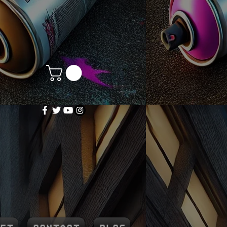
OP
éateur de mondes !