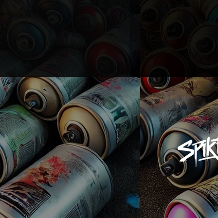
 et une résistance aux
s pendant des années.
pension gratuit inclus.
un emballage protecteur
aucun dommage pendant le