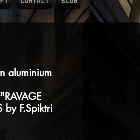
FT
CONTACT
BLOG
en aluminium
if"RAVAGE
by F.Spiktri