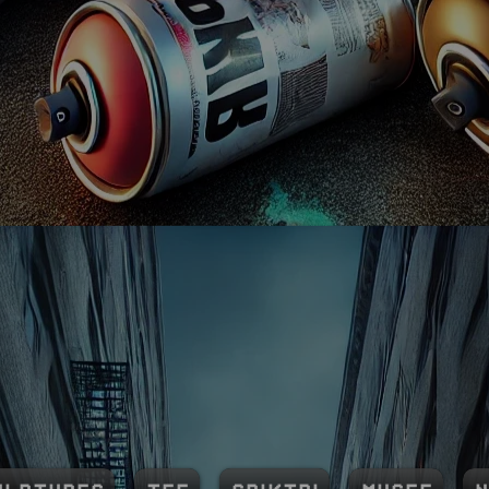
PIKTRI
ART SH
nksy le dénonciateur, voici Spiktri le cr