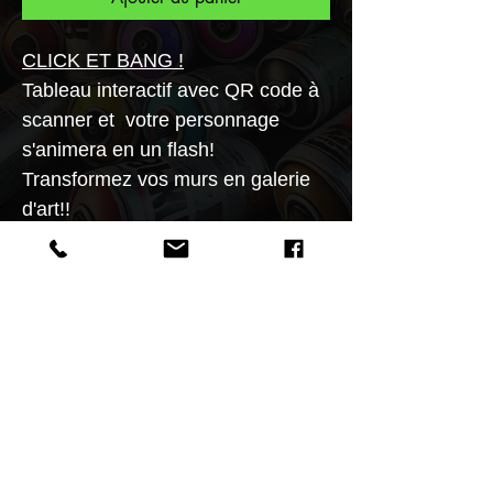
CLICK ET BANG !
Tableau interactif avec QR code à
scanner et votre personnage
s'animera en un flash!
Transformez vos murs en galerie
d'art!!
Tableau en aluminium brossé aux
formats 20x20, 30X30, 40x40,
50x50, 60x60cm.
L'authentification du tableau se
vérifie en scannant un QR code à
l'aide d'un smartphone.
PLUS 99 EUROS D'ACHAT 1 PASS MUSEE
OFFERT