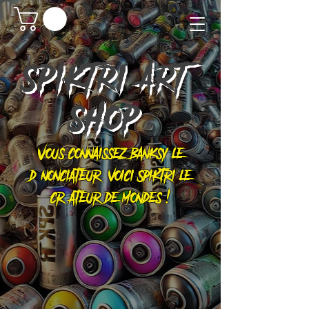
SPIKTRI
ART
SHOP
Vous connaissez Banksy le
dénonciateur, voici Spiktri le
créateur de mondes !