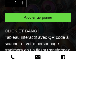
Ajouter au panier
CLICK ET BANG !
Tableau interactif avec QR code à
scanner et votre personnage
s'animera en un flash!Transformez
vos murs en galerie d'art!!Tableau
en aluminium brossé aux formats
20x20, 30X30, 40x40, 50x50,
60x60cm.L'authentification du
tableau se vérifie en scannant un
QR code à l'aide d'un smartphone..
PLUS DE 99 EUROS D'ACHAT 1 PASS