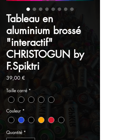
Tableau en
aluminium brossé
"interactif"
CHRISTOGUN by
F.Spiktri
Prix
39,00 €
Taille carré
*
Couleur
*
Quantité
*