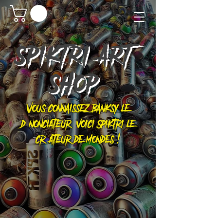
SPIKTRI
ART
SHOP
Vous connaissez Banksy le
dénonciateur, voici Spiktri le
créateur de mondes !