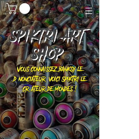
SPIKTRI
ART
SHOP
Vous connaissez Banksy le
dénonciateur, voici Spiktri le
créateur de mondes !