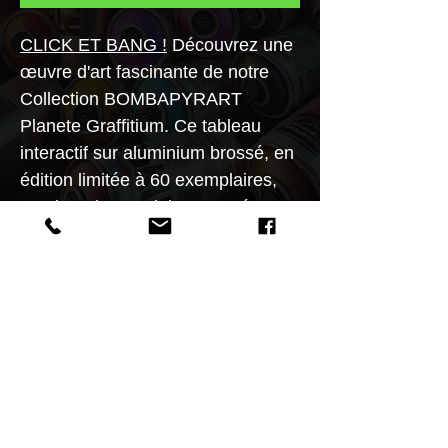
CLICK ET BANG
!
Découvrez une
œuvre d'art fascinante de notre
Collection BOMBAPYRART
Planete Graffitium. Ce tableau
interactif sur aluminium brossé, en
édition limitée à 60 exemplaires,
provient du prestigieux Musée
Spiktri et a été créé par l'artiste
Spiktri lui-même. Il met en scène
une bombe de peinture qui révèle
l'apparition d'un Pharaon des Murs
expert en voyage skatemporel.
3
formats possible30x40 40x50
50X70cm.Édition limitée à 60
exemplaires .